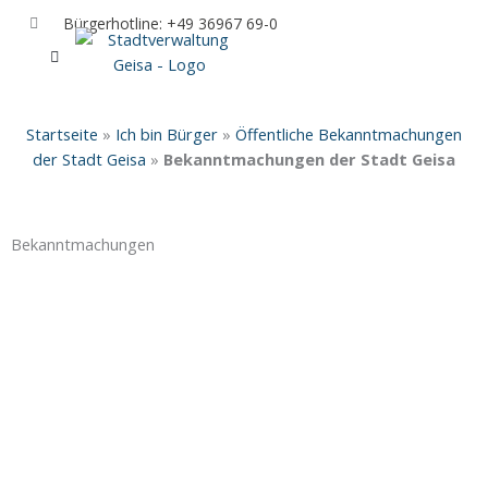
Zum
Bürgerhotline: +49 36967 69-0
Inhalt
springen
IHR RATHAUS UND POLITIK
GEISA & GEISAER LAND
AKTUELLE VERANSTALTUNGEN
Startseite
»
Ich bin Bürger
»
Öffentliche Bekanntmachungen
der Stadt Geisa
»
Bekanntmachungen der Stadt Geisa
Bekanntmachungen