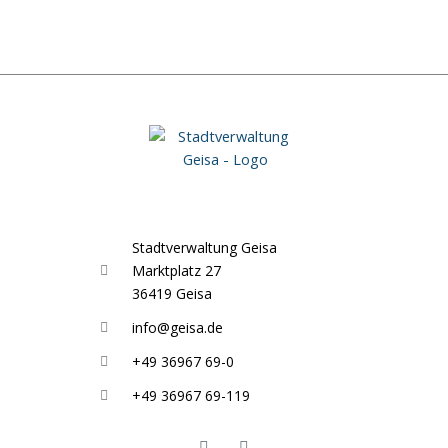
Stadtverwaltung Geisa
Marktplatz 27
36419 Geisa
info@geisa.de
+49 36967 69-0
+49 36967 69-119
F
I
a
n