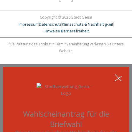
c
s
e
t
b
a
o
g
Copyright © 2026 Stadt Geisa
o
r
Impressum
Datenschutz
Klimaschutz & Nachhaltigkeit
k
a
-
m
Hinweise Barrierefreiheit
f
*Bei Nutzung des Tools zur Terminvereinbarung verlassen Sie unsere
Website.
Wahlscheinantrag für die
Briefwahl