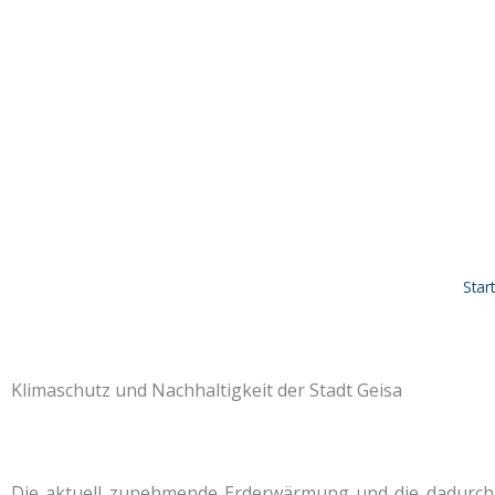
Start
Klimaschutz und Nachhaltigkeit der Stadt Geisa
Die aktuell zunehmende Erderwärmung und die dadurch v