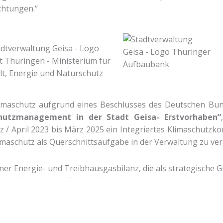
chtungen.“
imaschutz aufgrund eines Beschlusses des Deutschen Bun
chutzmanagement in der Stadt Geisa- Erstvorhaben“
 / April 2023 bis März 2025 ein Integriertes Klimaschutzkon
imaschutz als Querschnittsaufgabe in der Verwaltung zu ve
einer Energie- und Treibhausgasbilanz, die als strategische
. Hierfür wurde die Target GmbH mit der externen Dienstleis
tellung eines integrierten Klimaschutzkonzepts für die St
sondere: