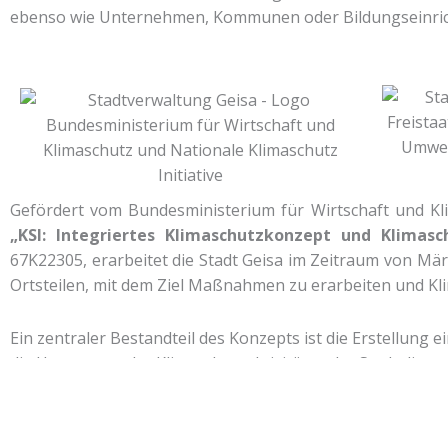
ebenso wie Unternehmen, Kommunen oder Bildungseinri
Gefördert vom Bundesministerium für Wirtschaft und Kl
„KSI: Integriertes Klimaschutzkonzept und Klimas
67K22305, erarbeitet die Stadt Geisa im Zeitraum von März
Ortsteilen, mit dem Ziel Maßnahmen zu erarbeiten und Kl
Ein zentraler Bestandteil des Konzepts ist die Erstellung 
die Umsetzung der Klimaschutzaktivitäten der Stadt dient
Das Aufgabengebiet umfasst die gesamtverantwortliche Ers
von Lösungsansätzen für nachhaltige Maßnahmen, insbe