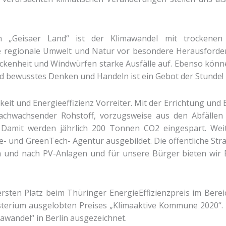
n „Geisaer Land“ ist der Klimawandel mit trockene
e regionale Umwelt und Natur vor besondere Herausforde
rockenheit und Windwürfen starke Ausfälle auf. Ebenso kön
d bewusstes Denken und Handeln ist ein Gebot der Stunde!
tigkeit und Energieeffizienz Vorreiter. Mit der Errichtung u
achwachsender Rohstoff, vorzugsweise aus den Abfällen
 Damit werden jährlich 200 Tonnen CO2 eingespart. We
- und GreenTech- Agentur ausgebildet. Die öffentliche Stra
 und nach PV-Anlagen und für unsere Bürger bieten wir 
ersten Platz beim Thüringer EnergieEffizienzpreis im Ber
terium ausgelobten Preises „Klimaaktive Kommune 2020“.
wandel“ in Berlin ausgezeichnet.