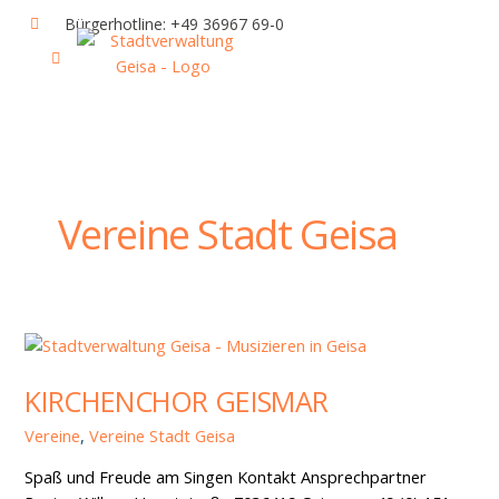
Zum
Bürgerhotline: +49 36967 69-0
Inhalt
springen
IHR RATHAUS UND POLITIK
GEISA & GEISAER LAND
AKTUELLE VERANSTALTUNGEN
Vereine Stadt Geisa
Kirchenchor
Geismar
KIRCHENCHOR GEISMAR
Vereine
,
Vereine Stadt Geisa
Spaß und Freude am Singen Kontakt Ansprechpartner