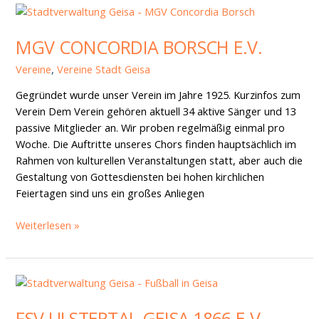
MGV
Concordia
MGV CONCORDIA BORSCH E.V.
Borsch
e.V.
Vereine
,
Vereine Stadt Geisa
Gegründet wurde unser Verein im Jahre 1925. Kurzinfos zum
Verein Dem Verein gehören aktuell 34 aktive Sänger und 13
passive Mitglieder an. Wir proben regelmäßig einmal pro
Woche. Die Auftritte unseres Chors finden hauptsächlich im
Rahmen von kulturellen Veranstaltungen statt, aber auch die
Gestaltung von Gottesdiensten bei hohen kirchlichen
Feiertagen sind uns ein großes Anliegen
Weiterlesen »
FSV
Ulstertal
FSV ULSTERTAL GEISA 1866 E.V.
Geisa