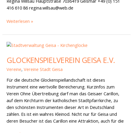
Regina Willsau Hauptstraße 7036419 Geismar +49 (0) 151
416 610 86 regina.willsau@web.de
Weiterlesen »
Glockenspielverein
Geisa
GLOCKENSPIELVEREIN GEISA E.V.
e.V.
Vereine
,
Vereine Stadt Geisa
Für die deutsche Glockenspiellandschaft ist dieses
Instrument eine wertvolle Bereicherung. Kurzinfos zum
Verein Ohne Übertreibung darf man das Geisaer Carillon,
auf dem Kirchturm der katholischen Stadtpfarrkirche, zu
den schönsten Instrumenten dieser Art in Deutschland
zählen. Es ist ein wahres Kleinod. Nicht nur für Geisa und
deren Besucher ist das Carillon eine Attraktion, auch für die