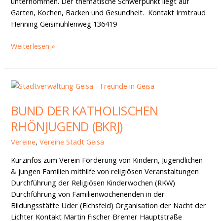
unternommen. Der thematische Schwerpunkt liegt auf
Garten, Kochen, Backen und Gesundheit. Kontakt Irmtraud
Henning Geismühlenweg 136419
Weiterlesen »
Bund
der
BUND DER KATHOLISCHEN
katholischen
Rhönjugend
RHÖNJUGEND (BKRJ)
(BKRJ)
Vereine
,
Vereine Stadt Geisa
Kurzinfos zum Verein Förderung von Kindern, Jugendlichen
& jungen Familien mithilfe von religiösen Veranstaltungen
Durchführung der Religiösen Kinderwochen (RKW)
Durchführung von Familienwochenenden in der
Bildungsstätte Uder (Eichsfeld) Organisation der Nacht der
Lichter Kontakt Martin Fischer Bremer Hauptstraße