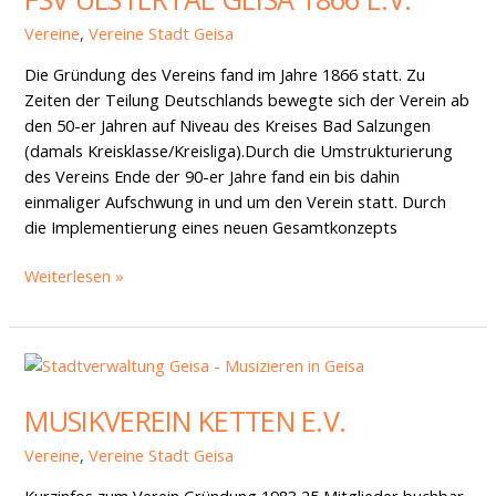
1866
Vereine
,
Vereine Stadt Geisa
e.V.
Die Gründung des Vereins fand im Jahre 1866 statt. Zu
Zeiten der Teilung Deutschlands bewegte sich der Verein ab
den 50-er Jahren auf Niveau des Kreises Bad Salzungen
(damals Kreisklasse/Kreisliga).Durch die Umstrukturierung
des Vereins Ende der 90-er Jahre fand ein bis dahin
einmaliger Aufschwung in und um den Verein statt. Durch
die Implementierung eines neuen Gesamtkonzepts
Weiterlesen »
Musikverein
Ketten
MUSIKVEREIN KETTEN E.V.
e.V.
Vereine
,
Vereine Stadt Geisa
Kurzinfos zum Verein Gründung 1983 25 Mitglieder buchbar