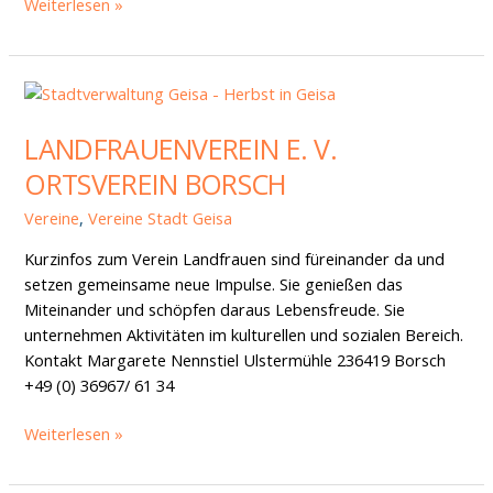
Weiterlesen »
Landfrauenverein
e.
LANDFRAUENVEREIN E. V.
V.
Ortsverein
ORTSVEREIN BORSCH
Borsch
Vereine
,
Vereine Stadt Geisa
Kurzinfos zum Verein Landfrauen sind füreinander da und
setzen gemeinsame neue Impulse. Sie genießen das
Miteinander und schöpfen daraus Lebensfreude. Sie
unternehmen Aktivitäten im kulturellen und sozialen Bereich.
Kontakt Margarete Nennstiel Ulstermühle 236419 Borsch
+49 (0) 36967/ 61 34
Weiterlesen »