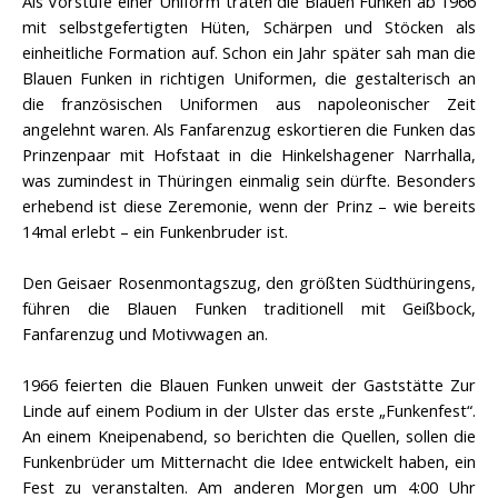
Als Vorstufe einer Uniform traten die Blauen Funken ab 1966
mit selbstgefertigten Hüten, Schärpen und Stöcken als
einheitliche Formation auf. Schon ein Jahr später sah man die
Blauen Funken in richtigen Uniformen, die gestalterisch an
die französischen Uniformen aus napoleonischer Zeit
angelehnt waren. Als Fanfarenzug eskortieren die Funken das
Prinzenpaar mit Hofstaat in die Hinkelshagener Narrhalla,
was zumindest in Thüringen einmalig sein dürfte. Besonders
erhebend ist diese Zeremonie, wenn der Prinz – wie bereits
14mal erlebt – ein Funkenbruder ist.
Den Geisaer Rosenmontagszug, den größten Südthüringens,
führen die Blauen Funken traditionell mit Geißbock,
Fanfarenzug und Motivwagen an.
1966 feierten die Blauen Funken unweit der Gaststätte Zur
Linde auf einem Podium in der Ulster das erste „Funkenfest“.
An einem Kneipenabend, so berichten die Quellen, sollen die
Funkenbrüder um Mitternacht die Idee entwickelt haben, ein
Fest zu veranstalten. Am anderen Morgen um 4:00 Uhr