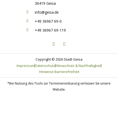
36419 Geisa
info@geisa.de
+49 36967 69-0
+49 36967 69-119
F
I
a
n
c
s
e
t
b
a
o
g
Copyright © 2026 Stadt Geisa
o
r
Impressum
Datenschutz
Klimaschutz & Nachhaltigkeit
k
a
-
m
Hinweise Barrierefreiheit
f
*Bei Nutzung des Tools zur Terminvereinbarung verlassen Sie unsere
Website.