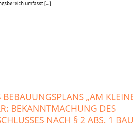
ngsbereich umfasst […]
 BEBAUUNGSPLANS „AM KLEINE
AR: BEKANNTMACHUNG DES
CHLUSSES NACH § 2 ABS. 1 BA