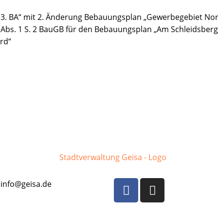
 3. BA“ mit 2. Änderung Bebauungsplan „Gewerbegebiet No
Abs. 1 S. 2 BauGB für den Bebauungsplan „Am Schleidsberg 
rd“
F
I
info@geisa.de
a
n
c
s