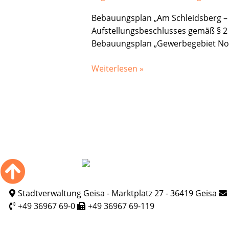
Gemeinde
Bebauungsplan „Am Schleidsberg –
Buttlar:
Aufstellungsbeschlusses gemäß § 2 
Bekanntmachung
Bebauungsplan „Gewerbegebiet No
des
Aufstellungsbeschlusses
Weiterlesen »
nach
§
2
Abs.
1
BauGB
Stadtverwaltung Geisa - Marktplatz 27 - 36419 Geisa
+49 36967 69-0
+49 36967 69-119