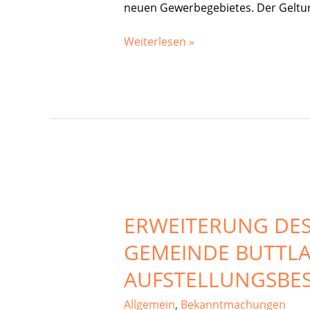
1
neuen Gewerbegebietes. Der Geltu
BauGB
für
Weiterlesen »
den
Bebauungsplan
„Am
kleinen
Sand“
in
der
Gemeinde
Erweiterung
Buttlar
des
ERWEITERUNG DES
Bebauungsplans
„Am
GEMEINDE BUTTL
kleinen
Sand“
AUFSTELLUNGSBES
in
Allgemein
,
Bekanntmachungen
der