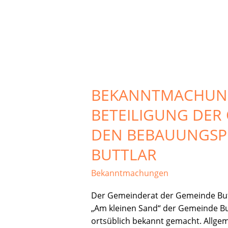
Bekanntmachung
über
BEKANNTMACHUNG
die
Durchführung
BETEILIGUNG DER Ö
der
frühzeitigen
EN BEBAUUNGSPLA
Beteiligung
UTTLAR
der
Öffentlichkeit
Bekanntmachungen
gemäß
§
Der Gemeinderat der Gemeinde Butt
3
„Am kleinen Sand“ der Gemeinde Bu
Abs.
ortsüblich bekannt gemacht. Allgem