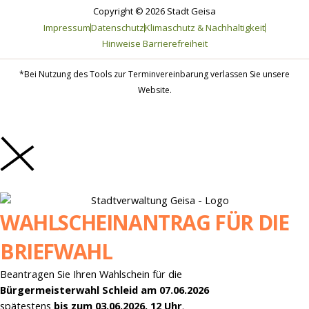
o
g
Copyright © 2026 Stadt Geisa
o
r
Impressum
Datenschutz
Klimaschutz & Nachhaltigkeit
k
a
-
m
Hinweise Barrierefreiheit
f
*Bei Nutzung des Tools zur Terminvereinbarung verlassen Sie unsere
Website.
WAHLSCHEINANTRAG FÜR DIE
BRIEFWAHL
Beantragen Sie Ihren Wahlschein für die
Bürgermeisterwahl Schleid am 07.06.2026
spätestens
bis zum 03.06.2026, 12 Uhr
.