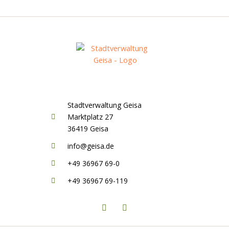
Stadtverwaltung Geisa
Marktplatz 27
36419 Geisa
info@geisa.de
+49 36967 69-0
+49 36967 69-119
F
I
a
n
c
s
e
t
b
a