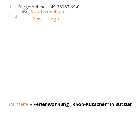
Zum
Bürgerhotline: +49 36967 69-0
Inhalt
springen
IHR RATHAUS UND POLITIK
GEISA & GEISAER LAND
AKTUELLE VERANSTALTUNGEN
Startseite
»
Ferienwohnung „Rhön-Kutscher“ in Buttlar