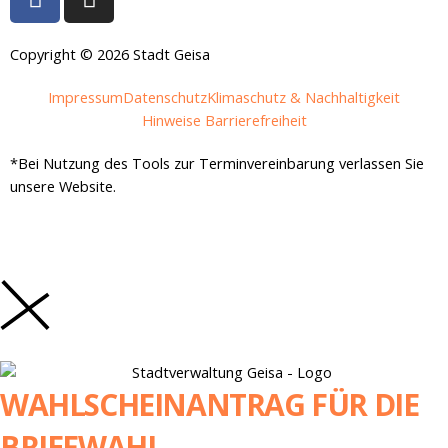
a
n
c
s
e
t
Copyright © 2026 Stadt Geisa
b
a
Impressum
Datenschutz
Klimaschutz & Nachhaltigkeit
o
g
Hinweise Barrierefreiheit
o
r
k
a
*Bei Nutzung des Tools zur Terminvereinbarung verlassen Sie
-
m
unsere Website.
f
WAHLSCHEINANTRAG FÜR DIE
BRIEFWAHL