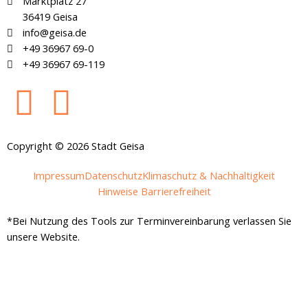
Marktplatz 27
36419 Geisa
info@geisa.de
+49 36967 69-0
+49 36967 69-119
F
I
a
n
Copyright © 2026 Stadt Geisa
c
s
Impressum
Datenschutz
Klimaschutz & Nachhaltigkeit
e
t
Hinweise Barrierefreiheit
*Bei Nutzung des Tools zur Terminvereinbarung verlassen Sie
b
a
unsere Website.
o
g