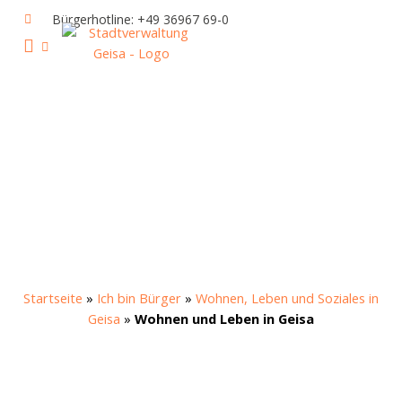
Zum
Bürgerhotline: +49 36967 69-0
Inhalt
springen
IHR RATHAUS UND POLITIK
GEISA & GEISAER LAND
AKTUELLE VERANSTALTUNGEN
Startseite
»
Ich bin Bürger
»
Wohnen, Leben und Soziales in
Geisa
»
Wohnen und Leben in Geisa