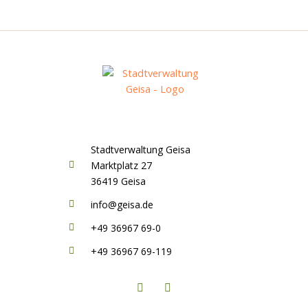
Stadtverwaltung Geisa
Marktplatz 27
36419 Geisa
info@geisa.de
+49 36967 69-0
+49 36967 69-119
F
I
a
n
c
s
e
t