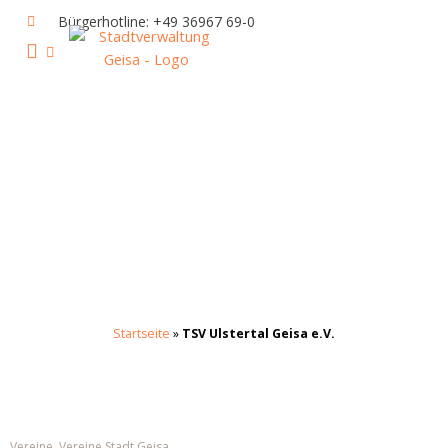
Zum
Bürgerhotline: +49 36967 69-0
Inhalt
springen
IHR RATHAUS UND POLITIK
GEISA & GEISAER LAND
AKTUELLE VERANSTALTUNGEN
Startseite
»
TSV Ulstertal Geisa e.V.
Vereine
,
Vereine Stadt Geisa