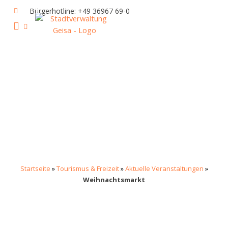
Zum
Bürgerhotline: +49 36967 69-0
Inhalt
springen
IHR RATHAUS UND POLITIK
GEISA & GEISAER LAND
AKTUELLE VERANSTALTUNGEN
Startseite
»
Tourismus & Freizeit
»
Aktuelle Veranstaltungen
»
Weihnachtsmarkt