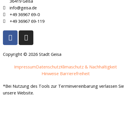
36419 Geisa
info@geisa.de
+49 36967 69-0
+49 36967 69-119
F
I
a
n
c
s
e
t
Copyright © 2026 Stadt Geisa
b
a
Impressum
Datenschutz
Klimaschutz & Nachhaltigkeit
o
g
Hinweise Barrierefreiheit
o
r
k
a
*Bei Nutzung des Tools zur Terminvereinbarung verlassen Sie
-
m
unsere Website.
f