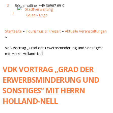
Zum
Bürgerhotline: +49 36967 69-0
Inhalt
springen
IHR RATHAUS UND POLITIK
GEISA & GEISAER LAND
AKTUELLE VERANSTALTUNGEN
Startseite
»
Tourismus & Freizeit
»
Aktuelle Veranstaltungen
»
VdK Vortrag „Grad der Erwerbsminderung und Sonstiges“
mit Herrn Holland-Nell
VDK VORTRAG „GRAD DER
ERWERBSMINDERUNG UND
SONSTIGES“ MIT HERRN
HOLLAND-NELL