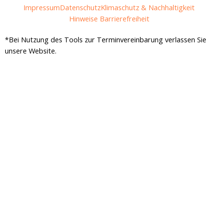
b
a
Impressum
Datenschutz
Klimaschutz & Nachhaltigkeit
o
g
Hinweise Barrierefreiheit
o
r
k
a
*Bei Nutzung des Tools zur Terminvereinbarung verlassen Sie
-
m
unsere Website.
f