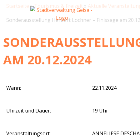
Zum
Startseite
»
Tourismus & Freizeit
»
Aktuelle Veranstaltu
Inhalt
springen
Sonderausstellung Herbert Lochner – Finissage am 20.1
SONDERAUSSTELLUNG 
AM 20.12.2024
Wann:
22.11.2024
Uhrzeit und Dauer:
19 Uhr
Veranstaltungsort:
ANNELIESE DESCHAU