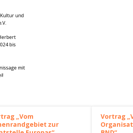
 Kultur und
.V.
Herbert
024 bis
nissage mit
i!
rtrag „Vom
Vortrag „
nenrandgebiet zur
Organisat
tstelle Europas“
BND“