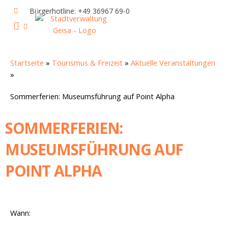
Zum
Bürgerhotline: +49 36967 69-0
Inhalt
springen
IHR RATHAUS UND POLITIK
GEISA & GEISAER LAND
AKTUELLE VERANSTALTUNGEN
Startseite
»
Tourismus & Freizeit
»
Aktuelle Veranstaltungen
»
Sommerferien: Museumsführung auf Point Alpha
SOMMERFERIEN:
MUSEUMSFÜHRUNG AUF
POINT ALPHA
Wann: