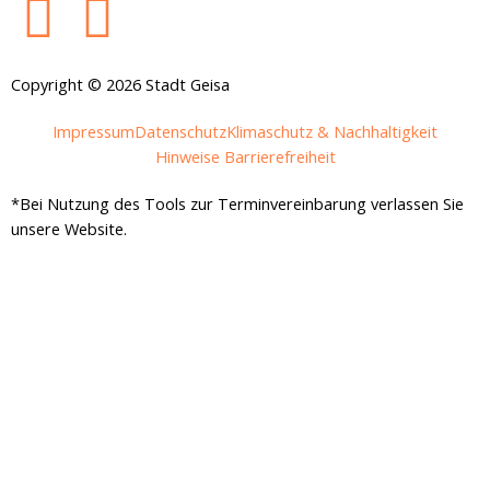
F
I
a
n
Copyright © 2026 Stadt Geisa
c
s
Impressum
Datenschutz
Klimaschutz & Nachhaltigkeit
e
t
Hinweise Barrierefreiheit
*Bei Nutzung des Tools zur Terminvereinbarung verlassen Sie
b
a
unsere Website.
o
g
o
r
k
a
-
m