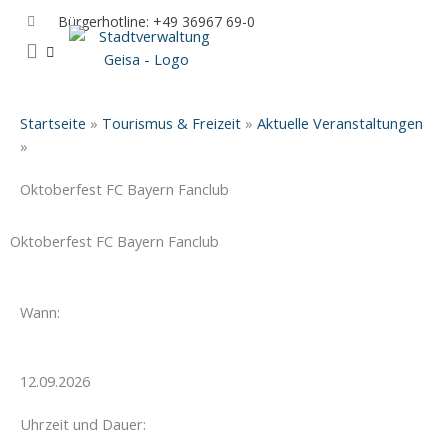
Zum
Bürgerhotline: +49 36967 69-0
Inhalt
springen
IHR RATHAUS UND POLITIK
GEISA & GEISAER LAND
AKTUELLE VERANSTALTUNGEN
Startseite
»
Tourismus & Freizeit
»
Aktuelle Veranstaltungen
»
Oktoberfest FC Bayern Fanclub
Oktoberfest FC Bayern Fanclub
Wann:
12.09.2026
Uhrzeit und Dauer: