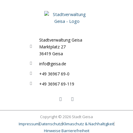
Stadtverwaltung Geisa
Marktplatz 27
36419 Geisa
info@geisa.de
+49 36967 69-0
+49 36967 69-119
F
I
a
n
c
s
e
t
b
a
o
g
Copyright © 2026 Stadt Geisa
o
r
Impressum
Datenschutz
Klimaschutz & Nachhaltigkeit
k
a
-
m
Hinweise Barrierefreiheit