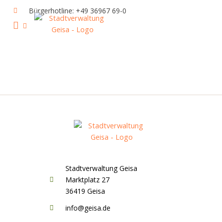
Zum
Bürgerhotline: +49 36967 69-0
Inhalt
springen
IHR RATHAUS UND POLITIK
GEISA & GEISAER LAND
AKTUELLE VERANSTALTUNGEN
Stadtverwaltung Geisa
Marktplatz 27
36419 Geisa
info@geisa.de