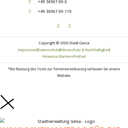
+49 36967 69-0
+49 36967 69-119
F
I
a
n
c
s
e
t
b
a
o
g
Copyright © 2026 Stadt Geisa
o
r
Impressum
Datenschutz
Klimaschutz & Nachhaltigkeit
k
a
-
m
Hinweise Barrierefreiheit
f
*Bei Nutzung des Tools zur Terminvereinbarung verlassen Sie unsere
Website.