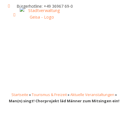
Zum
Bürgerhotline: +49 36967 69-0
Inhalt
springen
IHR RATHAUS UND POLITIK
GEISA & GEISAER LAND
AKTUELLE VERANSTALTUNGEN
Startseite
»
Tourismus & Freizeit
»
Aktuelle Veranstaltungen
»
Man(n) singt! Chorprojekt läd Männer zum Mitsingen ein!