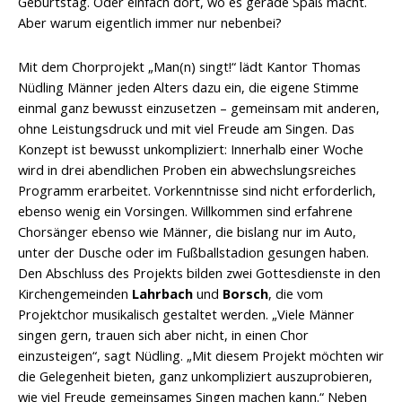
Geburtstag. Oder einfach dort, wo es gerade Spaß macht.
Aber warum eigentlich immer nur nebenbei?
Mit dem Chorprojekt „Man(n) singt!“ lädt Kantor Thomas
Nüdling Männer jeden Alters dazu ein, die eigene Stimme
einmal ganz bewusst einzusetzen – gemeinsam mit anderen,
ohne Leistungsdruck und mit viel Freude am Singen. Das
Konzept ist bewusst unkompliziert: Innerhalb einer Woche
wird in drei abendlichen Proben ein abwechslungsreiches
Programm erarbeitet. Vorkenntnisse sind nicht erforderlich,
ebenso wenig ein Vorsingen. Willkommen sind erfahrene
Chorsänger ebenso wie Männer, die bislang nur im Auto,
unter der Dusche oder im Fußballstadion gesungen haben.
Den Abschluss des Projekts bilden zwei Gottesdienste in den
Kirchengemeinden
Lahrbach
und
Borsch
, die vom
Projektchor musikalisch gestaltet werden. „Viele Männer
singen gern, trauen sich aber nicht, in einen Chor
einzusteigen“, sagt Nüdling. „Mit diesem Projekt möchten wir
die Gelegenheit bieten, ganz unkompliziert auszuprobieren,
wie viel Freude gemeinsames Singen machen kann.“ Neben