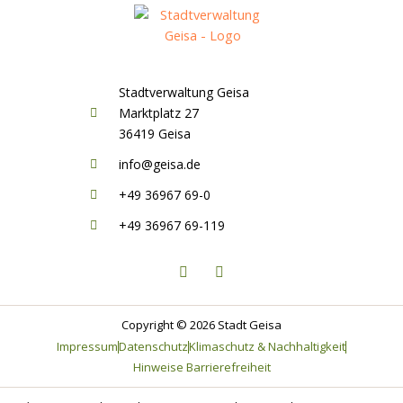
Stadtverwaltung Geisa
Marktplatz 27
36419 Geisa
info@geisa.de
+49 36967 69-0
+49 36967 69-119
F
I
a
n
c
s
e
t
b
a
o
g
Copyright © 2026 Stadt Geisa
o
r
Impressum
Datenschutz
Klimaschutz & Nachhaltigkeit
k
a
-
m
Hinweise Barrierefreiheit
f