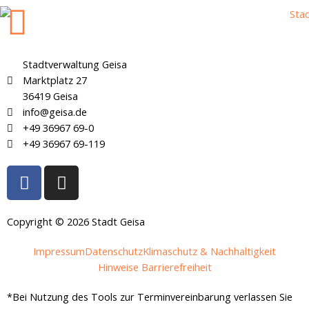
Stadtverwaltung Geisa
Marktplatz 27
36419 Geisa
info@geisa.de
+49 36967 69-0
+49 36967 69-119
F
I
a
n
c
s
e
t
Copyright © 2026 Stadt Geisa
b
a
Impressum
Datenschutz
Klimaschutz & Nachhaltigkeit
o
g
Hinweise Barrierefreiheit
o
r
k
a
*Bei Nutzung des Tools zur Terminvereinbarung verlassen Sie