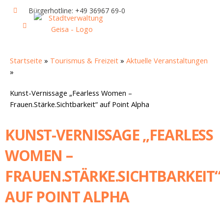
Zum
Bürgerhotline: +49 36967 69-0
Inhalt
springen
IHR RATHAUS UND POLITIK
GEISA & GEISAER LAND
AKTUELLE VERANSTALTUNGEN
Startseite
»
Tourismus & Freizeit
»
Aktuelle Veranstaltungen
»
Kunst-Vernissage „Fearless Women –
Frauen.Stärke.Sichtbarkeit“ auf Point Alpha
KUNST-VERNISSAGE „FEARLESS
WOMEN –
FRAUEN.STÄRKE.SICHTBARKEIT
AUF POINT ALPHA