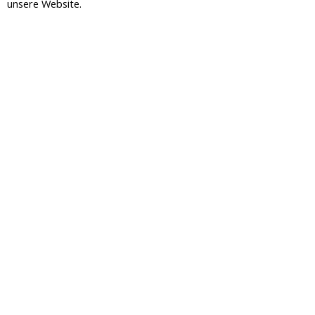
-
m
unsere Website.
f