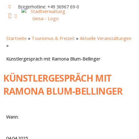
Zum
Bürgerhotline: +49 36967 69-0
Inhalt
springen
IHR RATHAUS UND POLITIK
GEISA & GEISAER LAND
AKTUELLE VERANSTALTUNGEN
Startseite
»
Tourismus & Freizeit
»
Aktuelle Veranstaltungen
»
Künstlergespräch mit Ramona Blum-Bellinger
KÜNSTLERGESPRÄCH MIT
RAMONA BLUM-BELLINGER
Wann:
04.04.2025