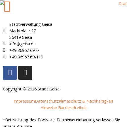
Stadtverwaltung Geisa
Marktplatz 27
36419 Geisa
info@geisa.de
+49 36967 69-0
+49 36967 69-119
F
I
a
n
c
s
e
t
Copyright © 2026 Stadt Geisa
b
a
Impressum
Datenschutz
Klimaschutz & Nachhaltigkeit
o
g
Hinweise Barrierefreiheit
o
r
k
a
*Bei Nutzung des Tools zur Terminvereinbarung verlassen Sie
-
m
unsere Website.