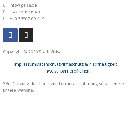
info@geisa.de
+49 36967 69-0
+49 36967 69-119
F
I
a
n
c
s
e
t
Copyright © 2026 Stadt Geisa
b
a
Impressum
Datenschutz
Klimaschutz & Nachhaltigkeit
o
g
Hinweise Barrierefreiheit
o
r
k
a
*Bei Nutzung des Tools zur Terminvereinbarung verlassen Sie
-
m
unsere Website.
f