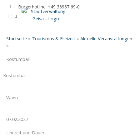
Zum
Bürgerhotline: +49 36967 69-0
Inhalt
springen
IHR RATHAUS UND POLITIK
GEISA & GEISAER LAND
AKTUELLE VERANSTALTUNGEN
Startseite
»
Tourismus & Freizeit
»
Aktuelle Veranstaltungen
»
Kostümball
Kostümball
Wann:
07.02.2027
Uhrzeit und Dauer: