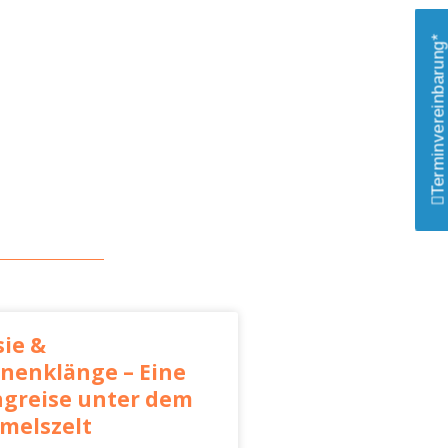
Terminvereinbarung*
sie &
rnenklänge – Eine
ngreise unter dem
melszelt