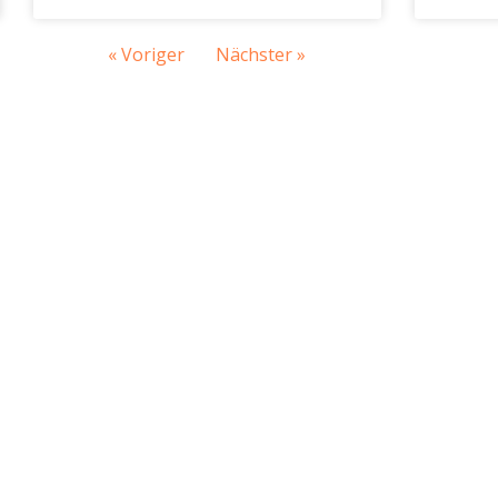
« Voriger
Nächster »
geisa.de
+49 36967 69-0
+49 36967 69-119