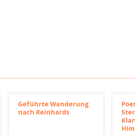
Geführte Wanderung
Poe
nach Reinhards
Ste
Kla
Him