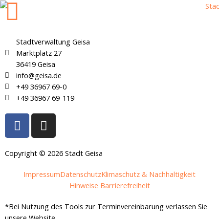
Stadtverwaltung Geisa
Marktplatz 27
36419 Geisa
info@geisa.de
+49 36967 69-0
+49 36967 69-119
F
I
a
n
c
s
e
t
Copyright © 2026 Stadt Geisa
b
a
Impressum
Datenschutz
Klimaschutz & Nachhaltigkeit
o
g
Hinweise Barrierefreiheit
o
r
k
a
*Bei Nutzung des Tools zur Terminvereinbarung verlassen Sie
-
m
unsere Website.