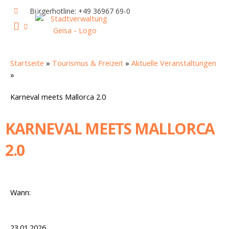
Zum
Bürgerhotline: +49 36967 69-0
Inhalt
springen
IHR RATHAUS UND POLITIK
GEISA & GEISAER LAND
AKTUELLE VERANSTALTUNGEN
Startseite
»
Tourismus & Freizeit
»
Aktuelle Veranstaltungen
»
Karneval meets Mallorca 2.0
KARNEVAL MEETS MALLORCA
2.0
Wann:
23.01.2026