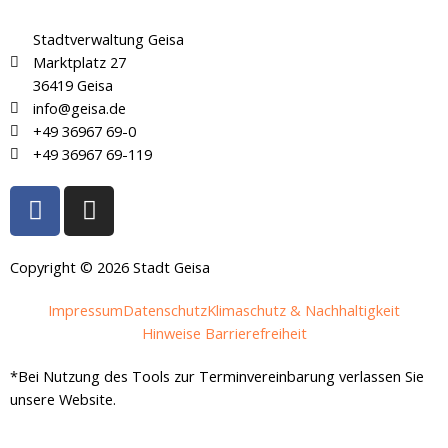
Stadtverwaltung Geisa
Marktplatz 27
36419 Geisa
info@geisa.de
+49 36967 69-0
+49 36967 69-119
F
I
a
n
c
s
e
t
Copyright © 2026 Stadt Geisa
b
a
Impressum
Datenschutz
Klimaschutz & Nachhaltigkeit
o
g
Hinweise Barrierefreiheit
o
r
k
a
*Bei Nutzung des Tools zur Terminvereinbarung verlassen Sie
-
m
unsere Website.
f