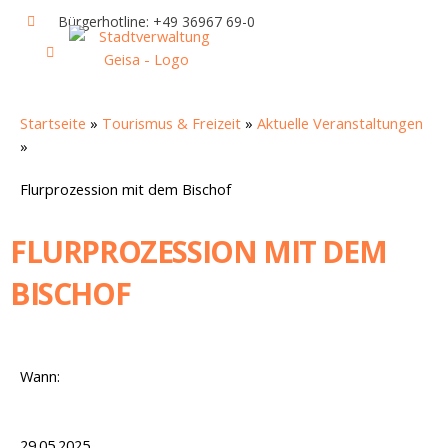
Zum
Bürgerhotline: +49 36967 69-0
Inhalt
springen
IHR RATHAUS UND POLITIK
GEISA & GEISAER LAND
AKTUELLE VERANSTALTUNGEN
Startseite
»
Tourismus & Freizeit
»
Aktuelle Veranstaltungen
»
Flurprozession mit dem Bischof
FLURPROZESSION MIT DEM
BISCHOF
Wann:
29.05.2025