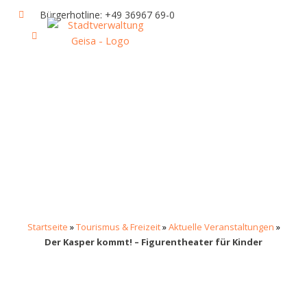
Zum
Bürgerhotline: +49 36967 69-0
Inhalt
springen
IHR RATHAUS UND POLITIK
GEISA & GEISAER LAND
AKTUELLE VERANSTALTUNGEN
Startseite
»
Tourismus & Freizeit
»
Aktuelle Veranstaltungen
»
Der Kasper kommt! – Figurentheater für Kinder