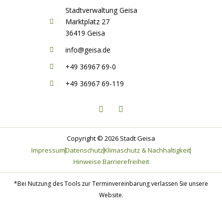
Stadtverwaltung Geisa
Marktplatz 27
36419 Geisa
info@geisa.de
+49 36967 69-0
+49 36967 69-119
F
I
a
n
c
s
e
t
b
a
o
g
Copyright © 2026 Stadt Geisa
o
r
Impressum
Datenschutz
Klimaschutz & Nachhaltigkeit
k
a
-
m
Hinweise Barrierefreiheit
f
*Bei Nutzung des Tools zur Terminvereinbarung verlassen Sie unsere
Website.