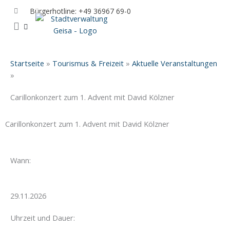
Zum
Bürgerhotline: +49 36967 69-0
Inhalt
springen
IHR RATHAUS UND POLITIK
GEISA & GEISAER LAND
AKTUELLE VERANSTALTUNGEN
Startseite
»
Tourismus & Freizeit
»
Aktuelle Veranstaltungen
»
Carillonkonzert zum 1. Advent mit David Kölzner
Carillonkonzert zum 1. Advent mit David Kölzner
Wann:
29.11.2026
Uhrzeit und Dauer: