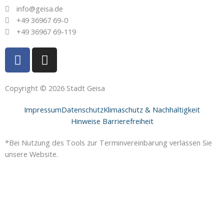
info@geisa.de
+49 36967 69-0
+49 36967 69-119
F
I
a
n
c
s
e
t
Copyright © 2026 Stadt Geisa
b
a
Impressum
Datenschutz
Klimaschutz & Nachhaltigkeit
o
g
Hinweise Barrierefreiheit
o
r
k
a
*Bei Nutzung des Tools zur Terminvereinbarung verlassen Sie
-
m
unsere Website.
f