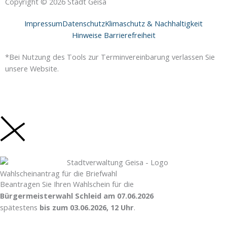
e
t
Copyright © 2026 Stadt Geisa
b
a
Impressum
Datenschutz
Klimaschutz & Nachhaltigkeit
o
g
Hinweise Barrierefreiheit
o
r
k
a
*Bei Nutzung des Tools zur Terminvereinbarung verlassen Sie
-
m
unsere Website.
f
Wahlscheinantrag für die Briefwahl
Beantragen Sie Ihren Wahlschein für die
Bürgermeisterwahl Schleid am 07.06.2026
spätestens
bis zum 03.06.2026, 12 Uhr
.