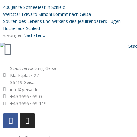
400 Jahre Schneefest in Schleid
Weltstar Edward Simoni kommt nach Geisa
Spuren des Lebens und Wirkens des Jesuitenpaters Eugen
Büchel aus Schleid
« Voriger
Nächster »
Stadtverwaltung Geisa
Marktplatz 27
36419 Geisa
info@geisa.de
+49 36967 69-0
+49 36967 69-119
F
I
a
n
c
s