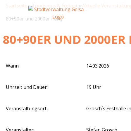
Zum
Startseite
»
Tourismus & Freizeit
»
Aktuelle Veranstaltu
Inhalt
springen
80+90er und 2000er Party
80+90ER UND 2000ER
Wann:
14.03.2026
Uhrzeit und Dauer:
19 Uhr
Veranstaltungsort:
Grosch´s Festhalle 
Veranstalter:
Stefan Grosch