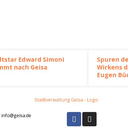
ltstar Edward Simoni
Spuren de
mmt nach Geisa
Wirkens d
Eugen Büc
F
I
info@geisa.de
a
n