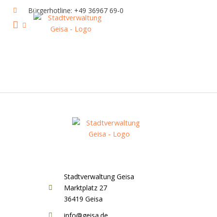
Zum
Bürgerhotline: +49 36967 69-0
Inhalt
springen
IHR RATHAUS UND POLITIK
GEISA & GEISAER LAND
AKTUELLE VERANSTALTUNGEN
Stadtverwaltung Geisa
Marktplatz 27
36419 Geisa
info@geisa.de