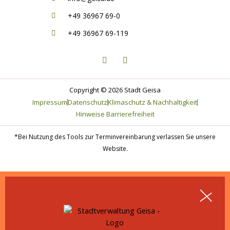
+49 36967 69-0
+49 36967 69-119
F
I
a
n
c
s
e
t
b
a
o
g
Copyright © 2026 Stadt Geisa
o
r
Impressum
Datenschutz
Klimaschutz & Nachhaltigkeit
k
a
-
m
Hinweise Barrierefreiheit
f
*Bei Nutzung des Tools zur Terminvereinbarung verlassen Sie unsere
Website.