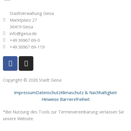
Stadtverwaltung Geisa
Marktplatz 27
36419 Geisa
info@geisa.de
+49 36967 69-0
+49 36967 69-119
F
I
a
n
c
s
e
t
Copyright © 2026 Stadt Geisa
b
a
Impressum
Datenschutz
Klimaschutz & Nachhaltigkeit
o
g
Hinweise Barrierefreiheit
o
r
k
a
*Bei Nutzung des Tools zur Terminvereinbarung verlassen Sie
-
m
unsere Website.
f