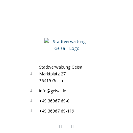
Stadtverwaltung Geisa
Marktplatz 27
36419 Geisa
info@geisa.de
+49 36967 69-0
+49 36967 69-119
F
I
a
n
c
s