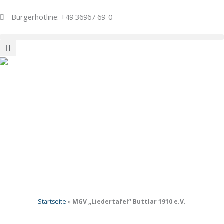
Zum
Inhalt
Bürgerhotline: +49 36967 69-0
springen
Startseite
»
MGV „Liedertafel“ Buttlar 1910 e.V.