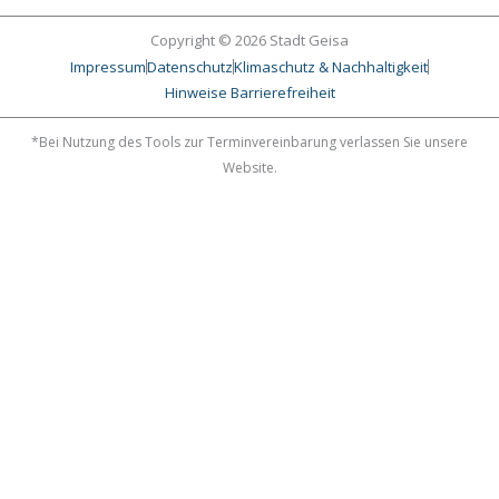
e
t
b
a
o
g
Copyright © 2026 Stadt Geisa
o
r
Impressum
Datenschutz
Klimaschutz & Nachhaltigkeit
k
a
-
m
Hinweise Barrierefreiheit
f
*Bei Nutzung des Tools zur Terminvereinbarung verlassen Sie unsere
Website.