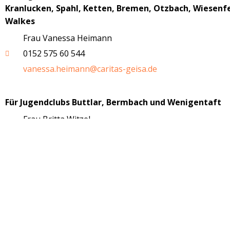
Kranlucken, Spahl, Ketten, Bremen, Otzbach, Wiesenf
Walkes
Frau Vanessa Heimann
0152 575 60 544
vanessa.heimann@caritas-geisa.de
Für Jugendclubs Buttlar, Bermbach und Wenigentaft
Frau Britta Witzel
0152 25 16 10 18
britta.witzel@caritas-geisa.de
Zentrale Anlaufstelle Caritas für o. g. Jugendclubs
036967 50 537
www.caritasjugend.de