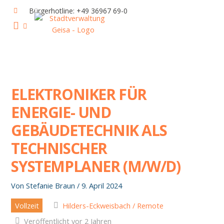
Zum
Bürgerhotline: +49 36967 69-0
Inhalt
springen
IHR RATHAUS UND POLITIK
GEISA & GEISAER LAND
AKTUELLE VERANSTALTUNGEN
ELEKTRONIKER FÜR
ENERGIE- UND
GEBÄUDETECHNIK ALS
TECHNISCHER
SYSTEMPLANER (M/W/D)
Von
Stefanie Braun
/
9. April 2024
Vollzeit
Hilders-Eckweisbach / Remote
Veröffentlicht vor 2 Jahren