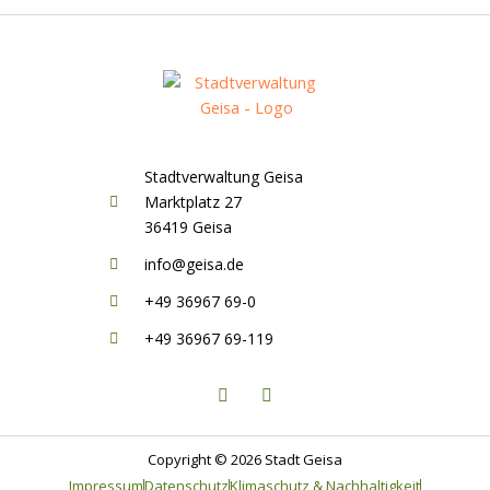
Stadtverwaltung Geisa
Marktplatz 27
36419 Geisa
info@geisa.de
+49 36967 69-0
+49 36967 69-119
F
I
a
n
c
s
e
t
b
a
o
g
Copyright © 2026 Stadt Geisa
o
r
Impressum
Datenschutz
Klimaschutz & Nachhaltigkeit