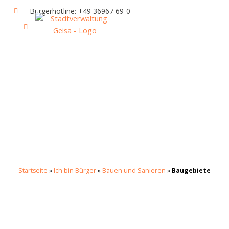
Zum
Bürgerhotline: +49 36967 69-0
Inhalt
springen
IHR RATHAUS UND POLITIK
GEISA & GEISAER LAND
AKTUELLE VERANSTALTUNGEN
Startseite
»
Ich bin Bürger
»
Bauen und Sanieren
»
Baugebiete