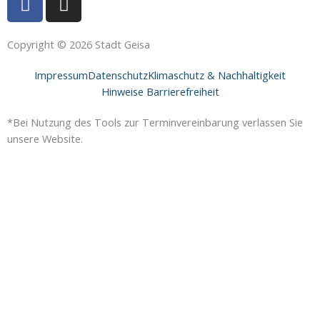
a
n
c
s
e
t
Copyright © 2026 Stadt Geisa
b
a
Impressum
Datenschutz
Klimaschutz & Nachhaltigkeit
o
g
Hinweise Barrierefreiheit
o
r
k
a
*Bei Nutzung des Tools zur Terminvereinbarung verlassen Sie
-
m
unsere Website.
f