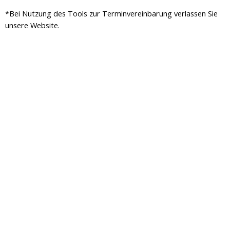
k
a
*Bei Nutzung des Tools zur Terminvereinbarung verlassen Sie
-
m
unsere Website.
f