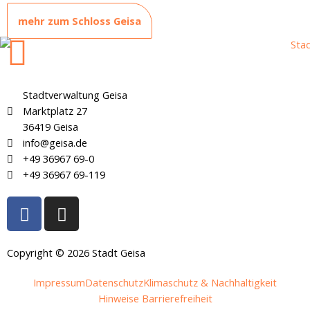
mehr zum Schloss Geisa
Stadtverwaltung Geisa
Marktplatz 27
36419 Geisa
info@geisa.de
+49 36967 69-0
+49 36967 69-119
F
I
a
n
c
s
e
t
Copyright © 2026 Stadt Geisa
b
a
Impressum
Datenschutz
Klimaschutz & Nachhaltigkeit
o
g
Hinweise Barrierefreiheit
o
r