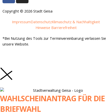
c
s
e
t
Copyright © 2026 Stadt Geisa
b
a
Impressum
Datenschutz
Klimaschutz & Nachhaltigkeit
o
g
Hinweise Barrierefreiheit
o
r
k
a
*Bei Nutzung des Tools zur Terminvereinbarung verlassen Sie
-
m
unsere Website.
f
WAHLSCHEINANTRAG FÜR DIE
BRIEFWAHL