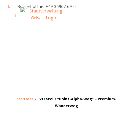
Zum
Bürgerhotline: +49 36967 69-0
Inhalt
springen
IHR RATHAUS UND POLITIK
GEISA & GEISAER LAND
AKTUELLE VERANSTALTUNGEN
Startseite
»
Extratour “Point-Alpha-Weg” – Premium-
Wanderweg