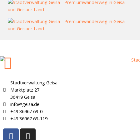
Stadtverwaltung Geisa
Marktplatz 27
36419 Geisa
info@geisa.de
+49 36967 69-0
+49 36967 69-119
F
I
a
n