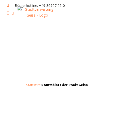
Zum
Bürgerhotline: +49 36967 69-0
Inhalt
springen
IHR RATHAUS UND POLITIK
GEISA & GEISAER LAND
AKTUELLE VERANSTALTUNGEN
Startseite
»
Amtsblatt der Stadt Geisa