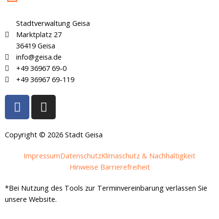
Stadtverwaltung Geisa
Marktplatz 27
36419 Geisa
info@geisa.de
+49 36967 69-0
+49 36967 69-119
F
I
a
n
c
s
e
t
Copyright © 2026 Stadt Geisa
b
a
Impressum
Datenschutz
Klimaschutz & Nachhaltigkeit
o
g
Hinweise Barrierefreiheit
o
r
k
a
*Bei Nutzung des Tools zur Terminvereinbarung verlassen Sie
-
m
unsere Website.
f